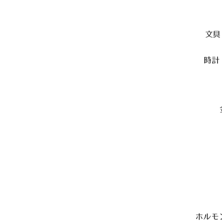
文具
時計
ホルモ