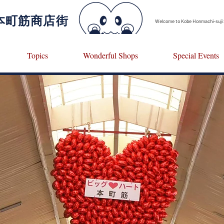
田本町筋商店街
Welcome to​
Kobe Honmachi-suji 
Topics
Wonderful Shops
Special Events