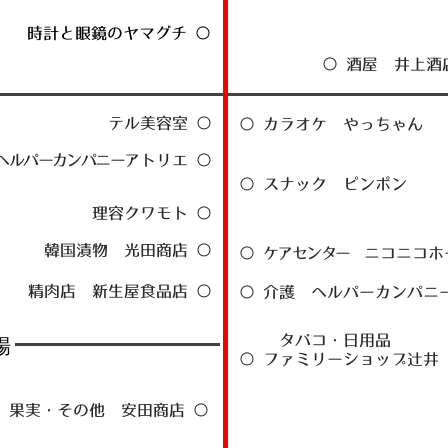
時計と眼鏡のヤマグチ ○
○ 酒屋 井上酒
テル美容室 ○
○ カラオケ やっちゃん
ヘルパーカンパニー
アトリエ ○
○ スナック ピンポン
理容クワモト ○
韓国漬物 光田商店 ○
○
ケアセンター
ニコニコホ
精肉店 新生屋食品店 ○
○ 介護 ヘルパーカンパニ
​
タバコ・日用品
場
○ ファミリーショップ辻井
果実・その他 安田商店 ○