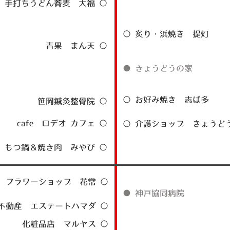
手打ちうどん蕎麦 大福 ○
○ 炙り・浜焼き 提灯
青果 まん天 ○
● きょうどうの家
○ お好み焼き 志ば多
笹岡鍼灸整骨院 ○
cafe ロデオ カフェ ○
○ 介護ショップ きょうど
もつ鍋＆焼き肉 みやび ○
フラワーショップ 花常 ○
●
神戸協同病院
不動産 エステートハマダ ○
化粧品店 マルヤス ○