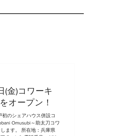
0日(金)コワーキ
をオープン！
に神戸初のシェアハウス併設コ
ni Omusubi～助太刀コワ
します。 所在地：兵庫県