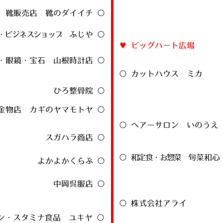
靴販売店 靴のダイイチ ○
・ビジネスショップ
ふじや ○
​♥ ビッグハート広場
・眼鏡・宝石 山根時計店 ○
○ カットハウス ミカ
ひろ整骨院 ○
金物店 カギのヤマモトヤ ○
○ ヘアーサロン いのうえ
スガハラ商店 ○
○
和定食・お惣菜
旬菜和心
よかよかくらぶ ○
中岡呉服店 ○
○ 株式会社アライ
ン・スタミナ食品 ユキヤ ○