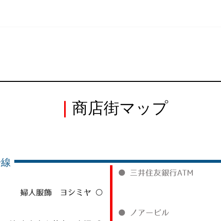
｜
商店街マップ
号線
● 三井住友銀行ATM
婦人服飾 ヨシミヤ ○
● ノアービル