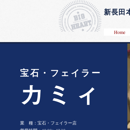
​新長
Home
宝石・フェイラー
​カミィ
業 種：宝石・フェイラー店