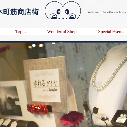
田本町筋商店街
Welcome to​
Kobe Honmachi-suji 
Topics
Wonderful Shops
Special Events