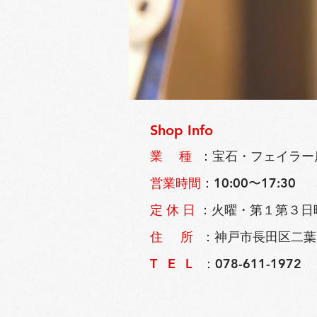
Shop Info
業 種
：宝石・フェイラー
営業時間
：10:00〜17:30
定 休 日
：火曜・第１第３日
住 所
：神戸市長田区二葉町3
T E L
：078-611-1972