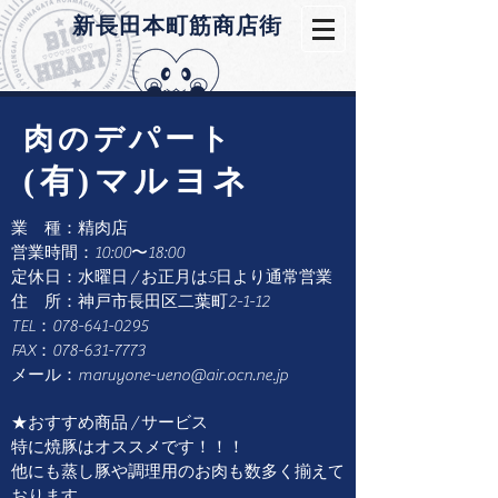
​新長田本町筋商店街
​肉のデパート
(有)マルヨネ
業 種：精肉店
営業時間：10:00〜18:00
定休日：水曜日 / お正月は5日より通常営業
住 所：神戸市長田区二葉町2-1-12
TEL：078-641-0295
FAX：078-631-7773
メール：
maruyone-ueno@air.ocn.ne.jp
★おすすめ商品 / サービス
特に焼豚はオススメです！！！
​他にも蒸し豚や調理用のお肉も数多く揃えて
おります。