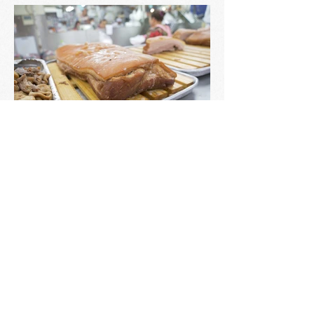
Shop Info
業 種
：精肉店
営業時間
：10:00
〜18:00
定 休 日
：水曜日 / お正月は5日より営業
住 所
：神戸市長田区二葉町2-1-12
T E L
：078-641-0295
メ ー ル
：
maruyone-ueno@air.ocn.ne.jp
ホーム
| ​
トピックス
| ​
お店マップ
| ​
お店一覧
| ​
イベント
| ​
ギャラリー
| ​
本町筋へのアクセス