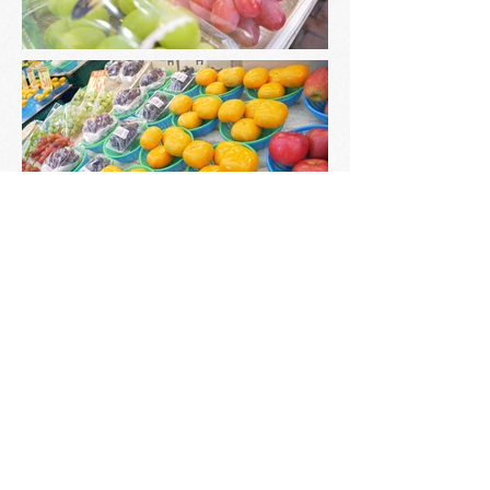
Shop Info
業 種
：果実・その他
営業時間
：8:00〜19:00
定 休 日
：火曜日
住 所
：神戸市長田区二葉町3-1-10
T E L
：078-621-3328
ホーム
| ​
トピックス
| ​
お店マップ
| ​
お店一覧
| ​