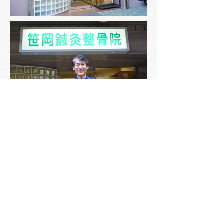
Shop Info
業 種
：整体・鍼灸
営業時間
：9:00〜12:30 / 15:00〜19:30
（土曜は午前のみ）
定 休 日
：土曜午後・日曜・祝日
住 所
：神戸市長田区腕塚町3丁目1-19-101
T E L
：078-631-9100
ホーム
| ​
トピックス
| ​
お店マップ
| ​
お店一覧
| ​