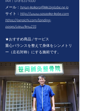
FAX：078-63
1-9100
メール：
hojun-kokoro@kki.biglobe.ne.jp
サイト：
http://www.sasaoka-kobe.com
https://peraichi.com/landing-
pages/view/knu235
★おすすめ商品 / サービス
​重心バランスを整えて身体をシンメトリ
ー（左右対称）にする施術です。