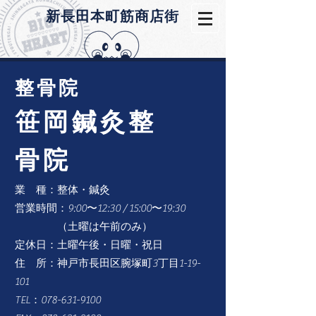
​新長田本町筋商店街
​整骨院
笹岡鍼灸整
骨院
業 種：整体・鍼灸
営業時間：9:00〜12:30 / 15:00〜19:30
（土曜は
午前のみ）
定休日：土曜午後・日曜・祝日
住 所：神戸市長田区腕塚町3丁目1-19-
101
TEL：078-631-9100