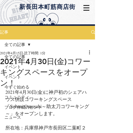
​新長田本町筋商店街
記事
全ての記事
2021年4月15日
読了時間: 1分
全ての記事
2021年4月30日(金)コワー
イベント
キングスペースをオープ
イベント
ン！
今すぐ始める
2021年4月30日(金)に神戸初のシェアハ
コミュニティ
ウス併設コワーキングスペース
「Sobani Omusubi～助太刀コワーキング
ブログ作成のヒント
～」をオープンします。
ニュース
所在地：兵庫県神戸市長田区二葉町２