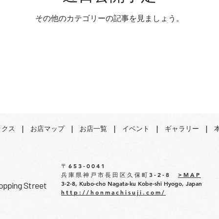
その他のカテゴリーの記事を見ましょう。
ックス
| ​
お店マップ
| ​
お店一覧
| ​
イベント
| ​
ギャラリー
| ​
〒653-0041
兵庫県神戸市長田区久保町3-2-8
>MAP
3-2-8, Kubo-cho Nagata-ku Kobe-shi Hyogo, Japan
opping Street
http://honmachisuji.com/