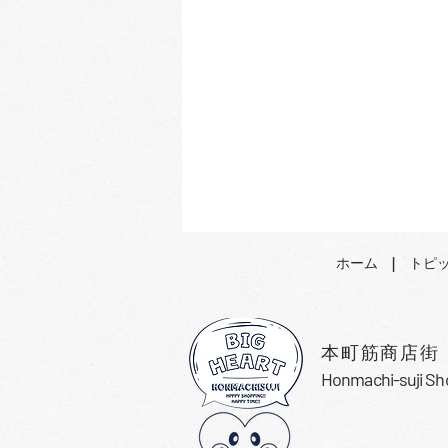
ホーム
| ​
トピ
本町筋商店街
Honmachi-suji Sh