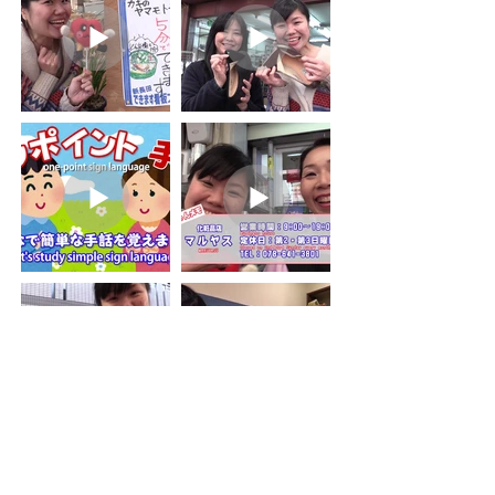
ホーム
| ​
トピックス
| ​
お店マップ
| ​
お店一覧
| ​
イベント
| ​
ギャラリー
| ​
本町筋へのアクセス